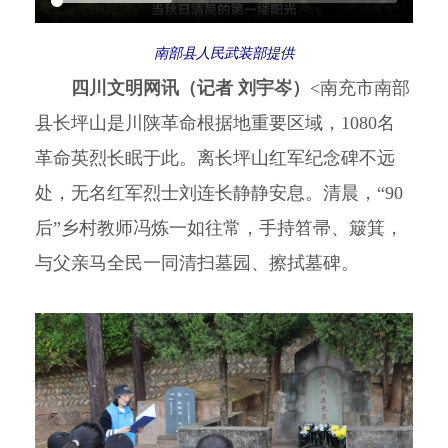
南部县人民武装部提供
四川文明网讯（记者 刘宇岑）
<南充市南部
县长坪山是川陕革命根据地重要区域，1080名
革命英烈长眠于此。离长坪山红军纪念碑不远
处，无名红军烈士刘连长静静安息。清晨，“90
后”乡村教师冯炼一如往常，手持笤帚、簸箕，
与父亲马全民一同清扫墓园、擦拭墓碑。