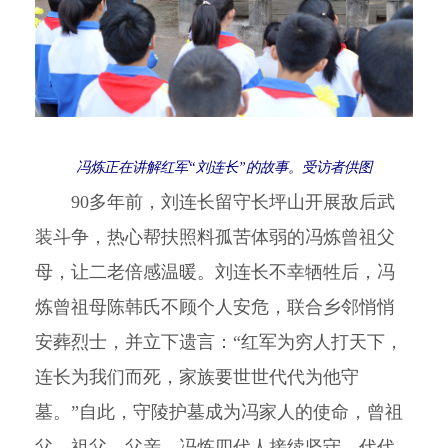
冯炼正在讲解红军“刘连长”的故事。受访者供图
90多年前，刘连长留守长坪山开展敌后武
装斗争，热心帮扶照料孤苦体弱的冯炼曾祖父
母，让二老倍感温暖。刘连长不幸牺牲后，冯
炼曾祖母陈韩氏不顾个人安危，联合乡邻悄悄
安葬烈士，并立下遗言：“红军为穷人打天下，
连长为我们而死，家族要世世代代为他守
墓。”自此，守陵护墓成为冯家人的使命，曾祖
父、祖父、父亲、冯炼四代人接续坚守、代代