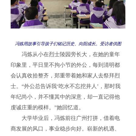
冯炼用故事引导孩子们铭记历史、向阳成长。受访者供图
冯炼从小在烈士陵园旁长大，在她的童年
印象里，平日里不拘小节的外公，每到清明都
会认真收拾整齐，郑重带着她和家人去祭拜烈
士。“外公总告诉我‘吃水不忘挖井人’，那时我
年纪尚小，并不懂其中的深意，却一直记得他
虔诚庄重的模样。”她回忆道。
大学毕业后，冯炼前往广州打拼，借着电
商发展的风口，事业稳步向好。崭新的机遇、