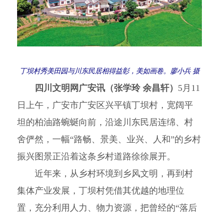
丁坝村秀美田园与川东民居相得益彰，美如画卷。廖小兵 摄
四川文明网广安讯（张学玲 余昌轩）
5月11
日上午，广安市广安区兴平镇丁坝村，宽阔平
坦的柏油路蜿蜒向前，沿途川东民居连绵、村
舍俨然，一幅“路畅、景美、业兴、人和”的乡村
振兴图景正沿着这条乡村道路徐徐展开。
近年来，从乡村环境到乡风文明，再到村
集体产业发展，丁坝村凭借其优越的地理位
置，充分利用人力、物力资源，把曾经的“落后