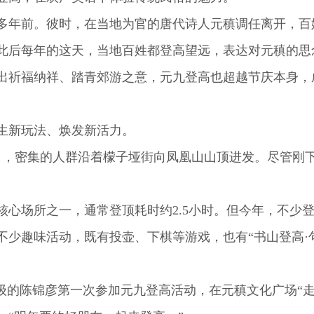
多年前。彼时，在当地为官的唐代诗人元稹调任离开，百
此后每年的这天，当地百姓都登高望远，表达对元稹的思
出祈福纳祥、踏青郊游之意，元九登高也超越节庆本身，
新玩法、焕发新活力。
，密集的人群沿着檬子垭街向凤凰山山顶进发。尽管刚
场所之一，通常登顶耗时约2.5小时。但今年，不少登
趣味活动，既有投壶、下棋等游戏，也有“书山登高·句
的陈锦彦第一次参加元九登高活动，在元稹文化广场“走