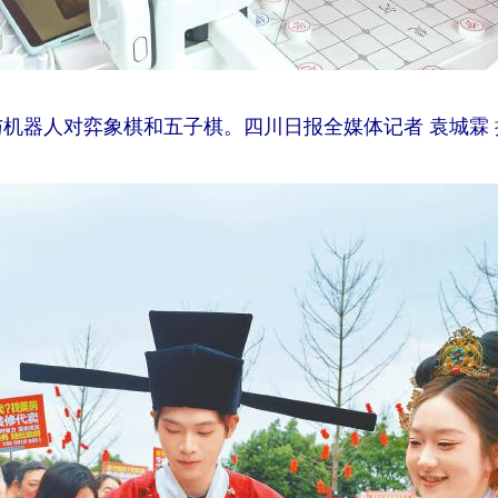
与机器人对弈象棋和五子棋。四川日报全媒体记者 袁城霖 