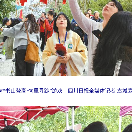
与“书山登高·句里寻踪”游戏。四川日报全媒体记者 袁城霖