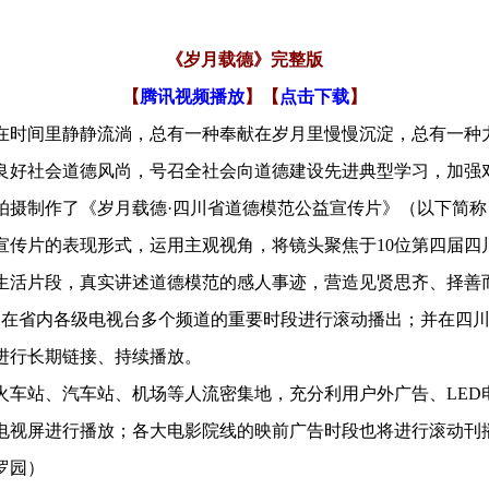
《岁月载德》完整版
【
腾讯视频播放
】【
点击下载
】
在时间里静静流淌，总有一种奉献在岁月里慢慢沉淀，总有一种
良好社会道德风尚，号召全社会向道德建设先进典型学习，加强
拍摄制作了《岁月载德·四川省道德模范公益宣传片》（以下简
片的表现形式，运用主观视角，将镜头聚焦于10位第四届四
生活片段，真实讲述道德模范的感人事迹，营造见贤思齐、择善
1日在省内各级电视台多个频道的重要时段进行滚动播出；并在四
进行长期链接、持续播放。
站、汽车站、机场等人流密集地，充分利用户外广告、LED
电视屏进行播放；各大电影院线的映前广告时段也将进行滚动刊
罗园）