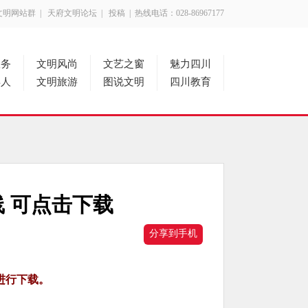
文明网站群
|
天府文明论坛
|
投稿
| 热线电话：028-86967177
服务
文明风尚
文艺之窗
魅力四川
年人
文明旅游
图说文明
四川教育
 可点击下载
分享到手机
进行下载。