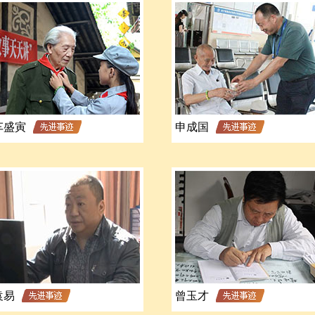
车盛寅
申成国
袁易
曾玉才