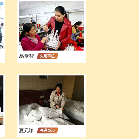
易堂智
夏元珍