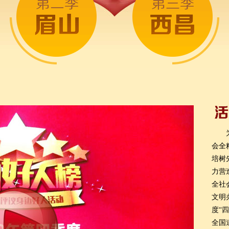
会全
培树
力营
全社
文明
度“
全国