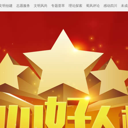
文明创建
志愿服务
文明风尚
专题荟萃
理论探索
蜀风评论
感动四川
未成