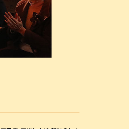
余芬的家乡古蔺县特别为余芬