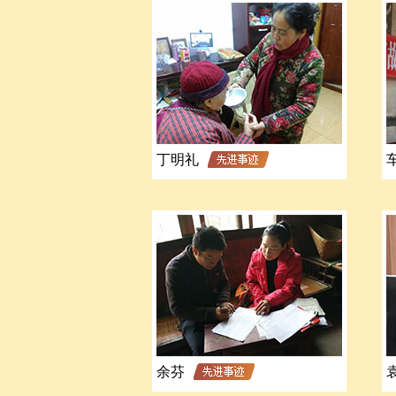
丁明礼
余芬