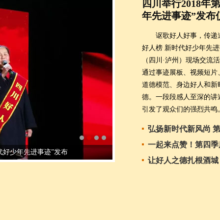
四川举行2018年
年先进事迹”发布
讴歌好人好事，传递道
好人榜 新时代好少年先
（四川·泸州）现场交流
通过事迹展板、视频短片
道德模范、身边好人和新
德。一段段感人至深的讲
引发了观众们的强烈共鸣
弘扬新时代新风尚 
一起来点赞！第四季
好少年先进事迹发布仪式
让好人之德扎根酒城