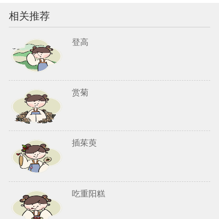
相关推荐
登高
赏菊
插茱萸
吃重阳糕