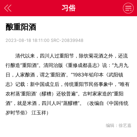
习俗
酿重阳酒
2023-08-18 18:11:00
SRC-20839948
清代以来，四川人过重阳节，除饮菊花酒之外，还流
行酿造“重阳酒”。清同治版《重修成都县志》说：“九月九
日，人家酿酒，谓之‘重阳酒’。”1983年铅印本《武阳镇
志》记载：新中国成立后，传统重阳节民俗事象中，“唯有
农村蒸‘重阳酒’（醪糟）还较普遍”。古时家家造的“重阳
酒”，就是米酒，四川人叫“蒸醪糟”。
（改编自《中国传统
岁时节俗》 江玉祥）
编辑：徐艺嘉