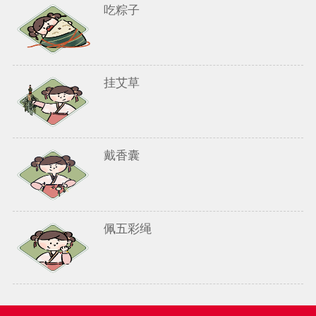
吃粽子
挂艾草
戴香囊
佩五彩绳