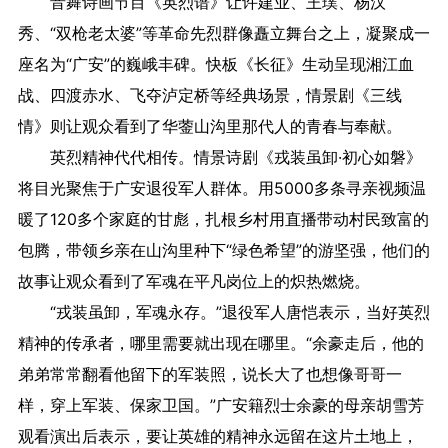
音舞诗画节目《英烈谱》让许建业、王璞、杨汉
秀、“双枪老太婆”等革命先烈群像矗立舞台之上，凝聚成一
座名为“广安”的巍峨丰碑。快板《长征》生动呈现湘江血
战、四渡赤水、飞夺泸定桥等经典场景，情景剧《三线
情》则让观众看到了华蓥山沟里那代人的青春与奉献。
英烈精神代代相传。情景诗剧《戎装虽卸·初心如磐》
将目光聚焦于广安退役军人群体。用5000多条寻亲视频温
暖了120多个家庭的甘彪，扎根乡村用直播带动村民致富的
包腾，带领乡亲在山沟里种下“绿色希望”的游坚强，他们的
故事让观众看到了军魂在平凡岗位上的炽热燃烧。
“戎装虽卸，军魂永存。”退役军人唐恺表示，当好英烈
精神的传承者，哪里需要就出现在哪里。“余豪走后，他的
弟弟常常翻看他留下的军装照，说长大了也想像哥哥一
样，穿上军装、保家卫国。”广安籍烈士余豪的母亲胡雪芳
观看演出后表示，要让英雄的精神永远留在这片土地上，