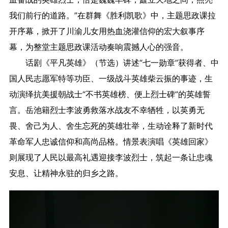
我们前行的道路。”在群舞《胜利凯歌》中，主题思政课拉
开序幕，掀开了川渝儿女用热血浇灌信仰的宏大叙事序
幕，为整堂主题思政课活动奏响震撼人心的强音。
话剧《平凡英雄》（节选）讲述“七一勋章”获得者、中
国人民志愿军特等功臣、一级战斗英雄柴云振的事迹，生
动演绎抗美援朝战士“不书英雄榜、便上烈士碑”的英雄誓
言。岳池籍烈士李波勇救落水战友不幸牺牲，以英勇无
畏、舍己为人、舍生忘死的英雄壮举，生动诠释了新时代
革命军人忠诚信仰和高尚品格。情景表演唱《英雄回家》
则展现了人民以最高礼遇迎接李波烈士，筑起一条让忠魂
安息、让精神永驻的归乡之路。