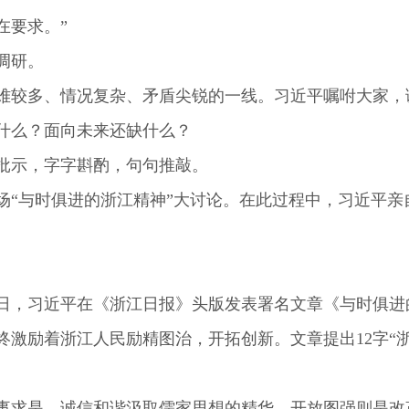
在要求。”
调研。
较多、情况复杂、矛盾尖锐的一线。习近平嘱咐大家，
什么？面向未来还缺什么？
示，字字斟酌，句句推敲。
场“与时俱进的浙江精神”大讨论。在此过程中，习近平亲
。
首日，习近平在《浙江日报》头版发表署名文章《与时俱
终激励着浙江人民励精图治，开拓创新。文章提出12字“
求是，诚信和谐汲取儒家思想的精华，开放图强则是改