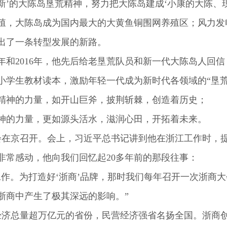
’的大陈岛垦荒精神，努力把大陈岛建成‘小康的大陈、现
，大陈岛成为国内最大的大黄鱼铜围网养殖区；风力发
出了一条转型发展的新路。
年和2016年，他先后给老垦荒队员和新一代大陈岛人回
小学生教材读本，激励年轻一代成为新时代各领域的“垦荒
神的力量，如开山巨斧，披荆斩棘，创造着历史；
的力量，更如源头活水，滋润心田，开拓着未来。
在京召开。会上，习近平总书记讲到他在浙江工作时，
非常感动，他向我们回忆起20多年前的那段往事：
工作。为打造好‘浙商’品牌，那时我们每年召开一次浙商
浙商中产生了极其深远的影响。”
经济总量超万亿元的省份，民营经济强省名扬全国。浙商创