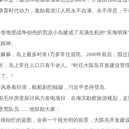
育时代动力，激励着浙江人民永不自满、永不停息，干
个曾饱受战争创伤的荒凉小岛建成了充满生机的“东海明珠
荒精神。
麻，岛上最多时有1万多常住居民。2000年前后，因
6年，岛上常住人口只有千余人。”时任大陈岛开发建设管
了。”
，海风卷着巨浪，航船剧烈颠簸，习近平坚持登岛。
毛坯房里探讨风力发电项目，在海滨勘察旅游规划，走
垦荒队员……他鼓励大家：
灿烂的蓝图，会有一个很光明的前景，大陈岛开发建设