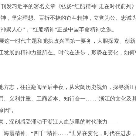
》刊发习近平的署名文章《弘扬“红船精神”走在时代前列
精神，坚定理想、百折不挠的奋斗精神，立党为公、忠诚为
聚人心”，“红船精神”正是中国革命精神之源。
展这一时代主题和党执政兴国第一要务，大胆探索、创新
展的精神力量所在。时代在进步，形势在变化，如何弘扬
方志，往往翻阅至后半夜，从宏阔历史视角，探寻浙江
、义利并重、工商皆本、知行合一……“浙江的文化及其
原因”。
，深刻感受涌动于浙江人血脉里的时代张力——
霞精神、“四千”精神……“世界在变化，时代在进步