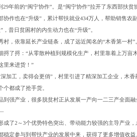
9年前的“闽宁协作”。是“闽宁协作”拉开了东西部扶贫
协作也在“升级”，累计帮扶就业434万人，帮助销售农副产
，昔日贫困村的内生动力也在“升级”。
，依靠延长产业链条，成了远近闻名的“木香第一村”
捋了捋：“从零散种植到规模化生产，村里靠着上万亩木
这里来进货！”
加工，卖得会更俏”，村里引进了精深加工企业，木香
个个都成了抢手货。
到强产业，很多脱贫村正从发展一产向一二三产全面融
—
了2～3个优势特色突出、带动能力较强的主导产业，总
定参与到帮扶产业的发展中来，获得了更多增值收益。2