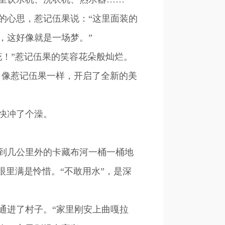
心思，惹记伍果说：“这里面装的
，这好像就是一场梦。”
！”惹记伍果的笑容花朵般灿烂。
。像惹记伍果一样，开启了全新的美
快冲了个澡。
到几公里外的卡藏布河一桶一桶地
眼里满是怜惜。“不敢用水”，是深
通进了村子。“家里刚安上曲嘎拉