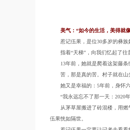
美气：“如今的生活，美得就像
惹记伍果，是位30多岁的彝族
指着“天梯”，向我们忆起了往
13年前，她就是爬着这架藤条编
苦，那是真的苦。村子就在山尖
她又是幸福的：5年前，身怀六
“我永远忘不了那一天：2020年
从茅草屋搬进了砖混楼，用燃气
伍果恍如隔世。
惹记伍果一定要让记者去看看她