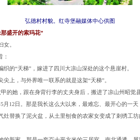
弘德村村貌。红寺堡融媒体中心供图
那盛开的索玛花”
妇女。
昔：
织的“天梯”，嫁进了四川大凉山深处的这个悬崖村。
尖上，与外界唯一联系的就是这架“天梯”。
甲的她，跟在身背行李的丈夫身后，搬进了凉山州昭觉县
5月12日。那是我长这么大以来，最难忘、最开心的一天
灶替换了泥火盆，从土里刨食的农家女变成了刺绣工坊
的新家。那是一套百十平方米的三居室，南北通透，屋