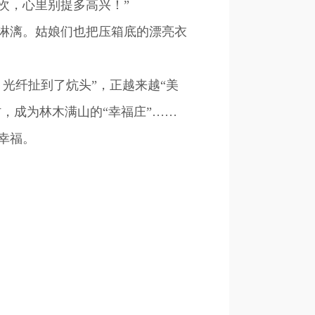
次，心里别提多高兴！”
淋漓。姑娘们也把压箱底的漂亮衣
光纤扯到了炕头”，正越来越“美
，成为林木满山的“幸福庄”……
幸福。