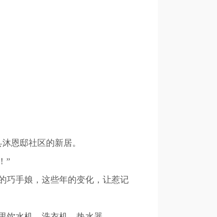
沐恩邸社区的新居。
！”
的巧手娘，这些年的变化，让惹记
里饮水机、洗衣机、热水器……