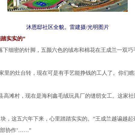
沐恩邸社区全貌。雷建摄/光明图片
踏实实的”
下细密的针脚，五颜六色的绒布和棉花在王成兰一双巧
家里的灶台转，现在可是有手艺能挣钱的工人了。你们瞧
高滩村，现在是海利鑫毛绒玩具厂的缝纫女工。这家社
多块，这五六年下来，心里踏踏实实的。”王成兰越谝越起
部协作’……”