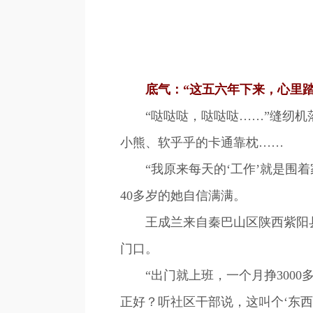
底气：“这五六年下来，心里踏
“哒哒哒，哒哒哒……”缝纫机落
小熊、软乎乎的卡通靠枕……
“我原来每天的‘工作’就是围着
40多岁的她自信满满。
王成兰来自秦巴山区陕西紫阳县
门口。
“出门就上班，一个月挣3000
正好？听社区干部说，这叫个‘东西