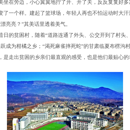
美坐在旁边，小心翼翼地拧了开、开了关，反反复复好多
了一个样。建起了篮球场，年轻人再也不怕运动时大汗
漂漂亮亮？”其美话里透着美气。
的贫困村，随着“道路连通了外头、公交开到了村头、
跃成为柑橘之乡；“渴死麻雀摔死蛇”的甘肃临夏布楞沟村
是走出贫困的乡亲们最直观的感受，也是他们最贴心的