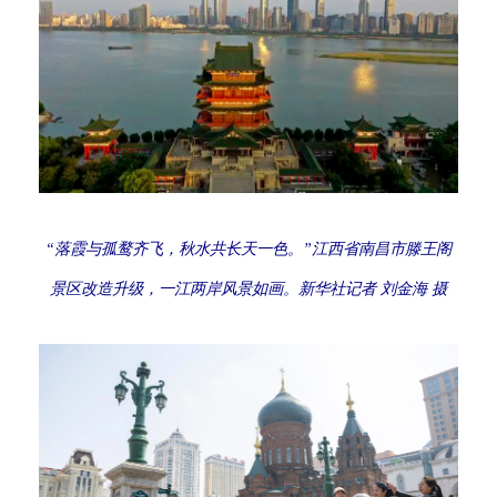
“落霞与孤鹜齐飞，秋水共长天一色。”江西省南昌市滕王阁
景区改造升级，一江两岸风景如画。新华社记者 刘金海 摄