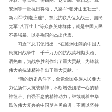
左权、彭雪枫、佟麟阁、赵登禹、张自忠、戴
安澜等一批抗日将领，八路军“狼牙山五壮士”、
新四军“刘老庄连”、东北抗联八位女战士、国民
党军“八百壮士”等众多英雄群体，就是中国人民
不畏强暴、以身殉国的杰出代表。
习近平总书记指出，“在波澜壮阔的中国人
民抗日战争中，千千万万的抗战英雄抛头颅、
洒热血，为战争胜利作出了重大贡献，为铸就
伟大的抗战精神作出了重大贡献。”
“新的历史条件下，全党全国各族人民要大
力弘扬伟大抗战精神，不断增强团结一心的精
神纽带、自强不息的精神动力，继续朝着中华
民族伟大复兴的中国梦奋勇前进，不断以坚持