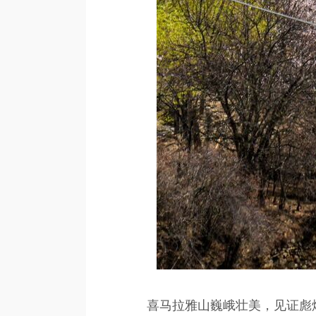
喜马拉雅山巍峨壮美，见证彪炳