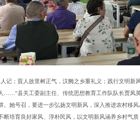
人记；賨人故里树正气，汉阙之乡重礼义；践行文明新风
人……”县关工委副主任、传统思想教育工作队队长贾凤
讲。她号召，要进一步弘扬文明新风，深入推进农村移风
不断培育良好家风、淳朴民风，以文明新风涵养乡村气质