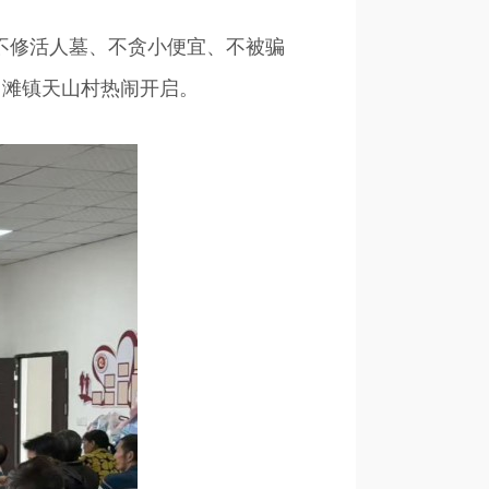
不修活人墓、不贪小便宜、不被骗
中滩镇天山村热闹开启。