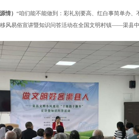
伍源情）
“咱们能不能做到：彩礼别要高、红白事简单办、
一场移风易俗宣讲暨知识问答活动在全国文明村镇——渠县