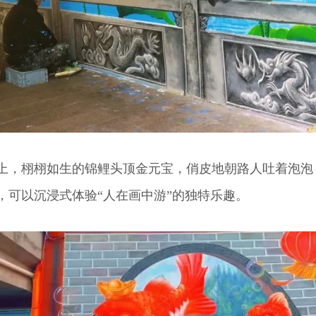
，栩栩如生的锦鲤头顶金元宝，俏皮地朝路人吐着泡泡
，可以沉浸式体验“人在画中游”的独特乐趣。