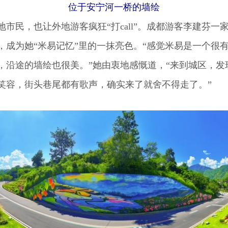
位于安宁河一桥的墙绘
民，也让外地游客疯狂“打call”。成都游客李建芬一
，成为她“米易记忆”里的一抹亮色。“感觉米易是一个很
，沿途的墙绘也很美。”她由衷地感慨道，“来到城区，发
笑容，街头巷尾都有歌声，确实来了就舍不得走了。”