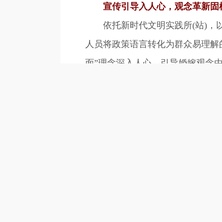
宣传引导入人心，观念革新固
依托新时代文明实践所(站)，以
人员将政策语言转化为群众易理解
面”理念深入人心，引导婚嫁观念
文化赋能留根脉，创新表达传
在婚姻登记处及松岗柯盘天街景区
情、轻物质”的婚恋观，累计吸引数
涵”特色菜单，如凉拌香猪腿象征
杜绝物质攀比之风；婚礼仪式保留
承。
马尔康市婚俗改革成效显著，单场
象，大操大办、酗酒闹事等问题得