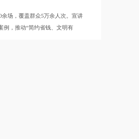
0余场，覆盖群众5万余人次。宣讲
案例，推动“简约省钱、文明有
婚姻仪式感，引导新人树立“重感
时推动婚庆行业设计“低成本、高内
和睦，既保留民族饮食文化精髓，又
现“形式变革而真情不减”的文化传
3000万元，有效杜绝因婚致贫现
锅庄庆喜等传统文化得以延续，形