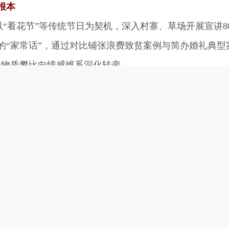
根本
“看花节”等传统节日为契机，深入村寨、草场开展宣讲8
的“家常话”，通过对比铺张浪费致贫案例与简办婚礼典型
由物质攀比向情感维系深化转变。
真情
设立“为爱坚守·幸福生活”打卡点，通过温馨场景增强
千名新婚夫妇及游客参与打卡，新人满意度达100%。同
坚韧品格、手抓牦牛肉寓意勤劳富足、酸菜面块代表邻里
献哈达、跳锅庄等核心环节，将周期从7天压缩至1天，实
婚礼平均节省开支8-10万元，累计减轻群众经济负担逾
到有效遏制，群众安全感与满意度持续提升。哈达传情、