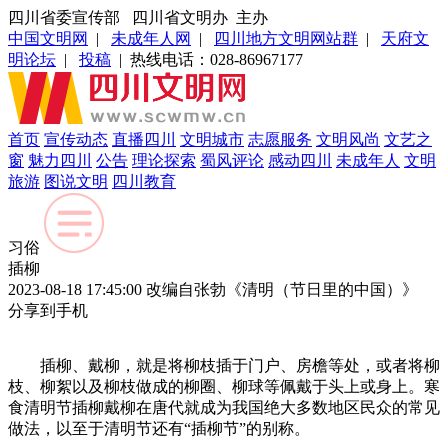
四川省委宣传部 四川省文明办 主办
中国文明网
|
未成年人网
|
四川地方文明网站群
|
天府文
明论坛
|
投稿
| 热线电话：028-86967177
首页
宣传动态
直播四川
文明城市
志愿服务
文明风尚
文艺之
窗
魅力四川
公告
理论探索
蜀风评论
感动四川
未成年人
文明
旅游
图说文明
四川教育
习俗
插柳
2023-08-18 17:45:00
改编自张勃《清明（节日里的中国）》
分享到手机
插柳、戴柳，就是将柳枝插于门户、房檐等处，或者将柳
枝、柳絮以及柳枝做成的柳圈、柳球等佩戴于头上或身上。寒
食清明节插柳戴柳在唐代就成为我国绝大多数地区民众的常见
做法，以至于清明节还有“插柳节”的别称。